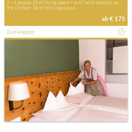
2 - 4 people 29 m² living space + 6 m² larch balcony on
the 1st floor 30 m² of living space…
ab € 175
Zum Angebot