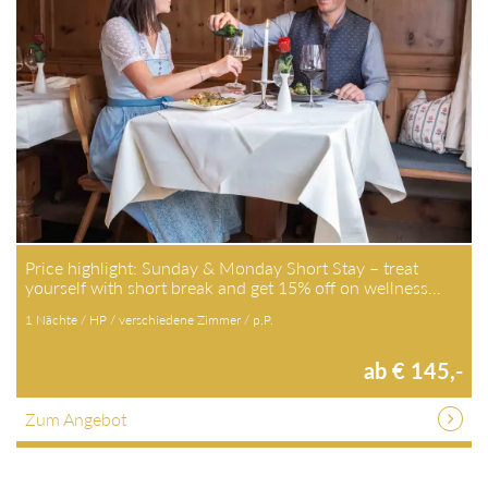
Price highlight: Sunday & Monday Short Stay – treat
yourself with short break and get 15% off on wellness…
1 Nächte / HP / verschiedene Zimmer / p.P.
ab € 145,-
Zum Angebot