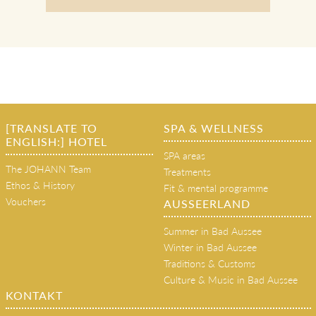
[TRANSLATE TO
SPA & WELLNESS
ENGLISH:] HOTEL
SPA areas
The JOHANN Team
Treatments
Ethos & History
Fit & mental programme
Vouchers
AUSSEERLAND
Summer in Bad Aussee
Winter in Bad Aussee
Traditions & Customs
Culture & Music in Bad Aussee
KONTAKT