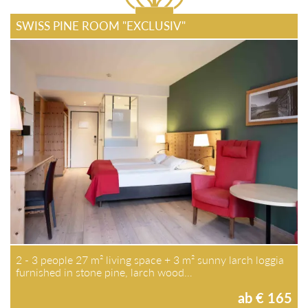
SWISS PINE ROOM "EXCLUSIV"
2 - 3 people 27 m² living space + 3 m² sunny larch loggia
furnished in stone pine, larch wood…
ab € 165