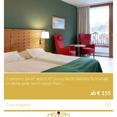
2 persons 24 m² and 6 m² sunny larch balcony furnished
in stone pine, larch wood floor,…
ab € 155
Zum Angebot