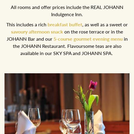
All rooms and offer prices include the REAL JOHANN
Indulgence Inn.
This includes a rich
breakfast buffet
, as well as a sweet or
savoury afternoon snack
on the rose terrace or in the
JOHANN Bar and our
5-course gourmet evening menu
in
the JOHANN Restaurant. Flavoursome teas are also
available in our SKY SPA and JOHANN SPA.