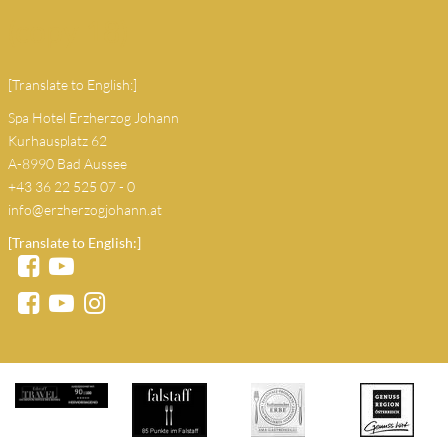
(copy 18)
[Translate to English:]
Spa Hotel Erzherzog Johann
Kurhausplatz 62
A-8990 Bad Aussee
+43 36 22 525 07 - 0
info@erzherzogjohann.at
[Translate to English:]