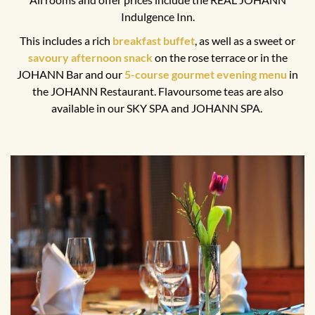
Indulgence Inn.
This includes a rich
breakfast buffet
, as well as a sweet or
savoury afternoon snack
on the rose terrace or in the
JOHANN Bar and our
5-course gourmet evening menu
in
the JOHANN Restaurant. Flavoursome teas are also
available in our SKY SPA and JOHANN SPA.