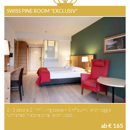
SWISS PINE ROOM "EXCLUSIV"
2 - 3 people 27 m² living space + 3 m² sunny larch loggia
furnished in stone pine, larch wood…
ab € 165