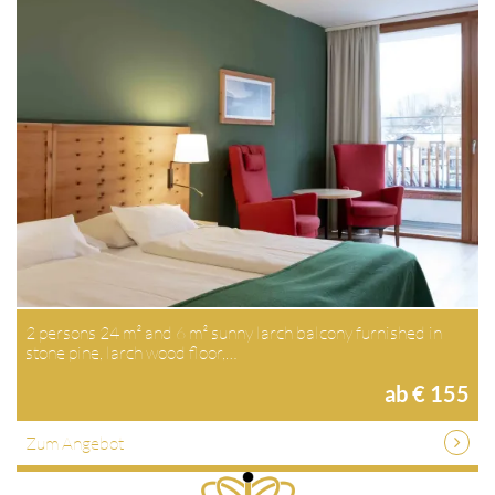
2 persons 24 m² and 6 m² sunny larch balcony furnished in
stone pine, larch wood floor,…
ab € 155
Zum Angebot