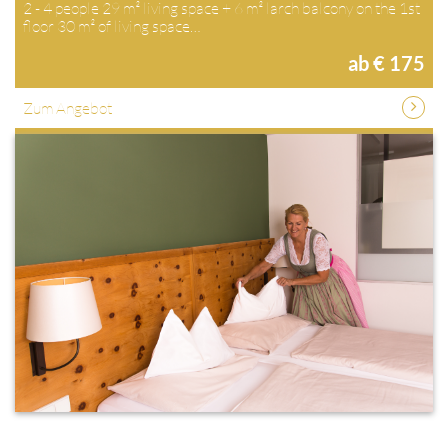
2 - 4 people 29 m² living space + 6 m² larch balcony on the 1st
floor 30 m² of living space…
ab € 175
Zum Angebot