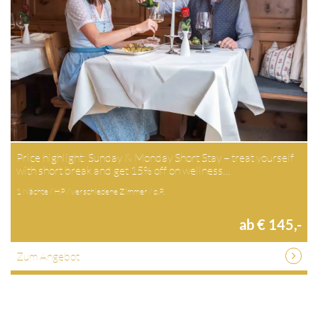
Price highlight: Sunday & Monday Short Stay – treat yourself
with short break and get 15% off on wellness…
1 Nächte / HP / verschiedene Zimmer / p.P.
ab € 145,-
Zum Angebot