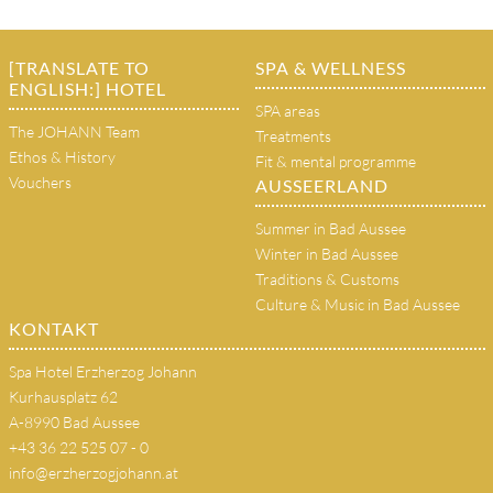
[TRANSLATE TO
SPA & WELLNESS
ENGLISH:] HOTEL
SPA areas
The JOHANN Team
Treatments
Ethos & History
Fit & mental programme
Vouchers
AUSSEERLAND
Summer in Bad Aussee
Winter in Bad Aussee
Traditions & Customs
Culture & Music in Bad Aussee
KONTAKT
Spa Hotel Erzherzog Johann
Kurhausplatz 62
A-8990 Bad Aussee
+43 36 22 525 07 - 0
info@erzherzogjohann.at