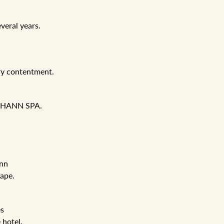
veral years.
ary contentment.
 JOHANN SPA.
ann
hape.
es
 hotel.