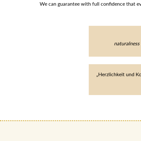
We can guarantee with full confidence that e
naturalness 
„Herzlichkeit und K