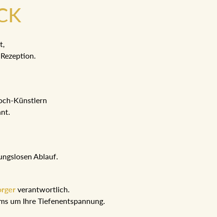
CK
t,
Rezeption.
Koch-Künstlern
hnt.
ungslosen Ablauf.
orger
verantwortlich.
eams um Ihre Tiefenentspannung.