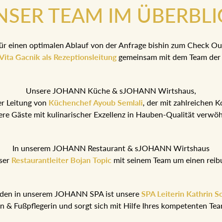
NSER TEAM IM ÜBERBLI
ür einen optimalen Ablauf von der Anfrage bishin zum Check Ou
Vita Gacnik als Rezeptionsleitung
gemeinsam mit dem Team der 
Unsere JOHANN Küche & sJOHANN Wirtshaus,
er Leitung von
Küchenchef Ayoub Semlali
, der mit zahlreichen 
ere Gäste mit kulinarischer Exzellenz in Hauben-Qualität verwö
In unserem JOHANN Restaurant & sJOHANN Wirtshaus
ser
Restaurantleiter Bojan Topic
mit seinem Team um einen reib
nden in unserem JOHANN SPA ist unsere
SPA Leiterin Kathrin S
rin & Fußpflegerin und sorgt sich mit Hilfe Ihres kompetenten T