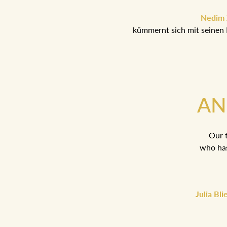
Nedim Z
kümmernt sich mit seinen 
AN
Our t
who has
Julia Bl