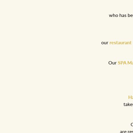
who has bee
our
restaurant
Our
SPA Ma
Ha
take
are re