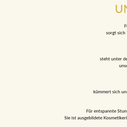
U
F
sorgt sich
steht unter d
uns
kümmert sich un
Für entspannte Stu
Sie ist ausgebildete Kosmetike