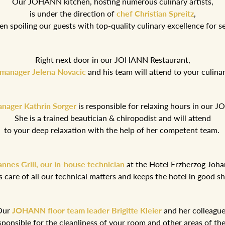
Our JOHANN kitchen, hosting numerous culinary artists,
is under the direction of
chef Christian Spreitz
,
n spoiling our guests with top-quality culinary excellence for se
Right next door in our JOHANN Restaurant,
 manager Jelena Novacic
and his team will attend to your culin
nager Kathrin Sorger
is responsible for relaxing hours in our
She is a trained beautician & chiropodist and will attend
to your deep relaxation with the help of her competent team.
nnes Grill, our in-house technician
at the Hotel Erzherzog Joh
s care of all our technical matters and keeps the hotel in good s
Our
JOHANN floor team leader Brigitte Kleier
and her colleagu
sponsible for the cleanliness of your room and other areas of the