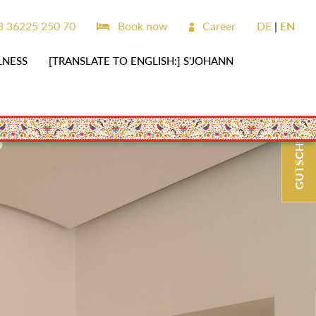
 36225 250 70
Book now
Career
DE
EN
LNESS
[TRANSLATE TO ENGLISH:] S'JOHANN
GUTSCHEINE