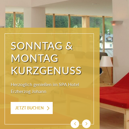
SONNTAG &
MONTAG
KURZGENUSS
Herzoglich genießen im SPA Hotel
Erzherzog Johann
JETZT BUCHEN
Previous
Next