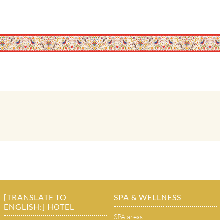
[TRANSLATE TO
SPA & WELLNESS
ENGLISH:] HOTEL
SPA areas