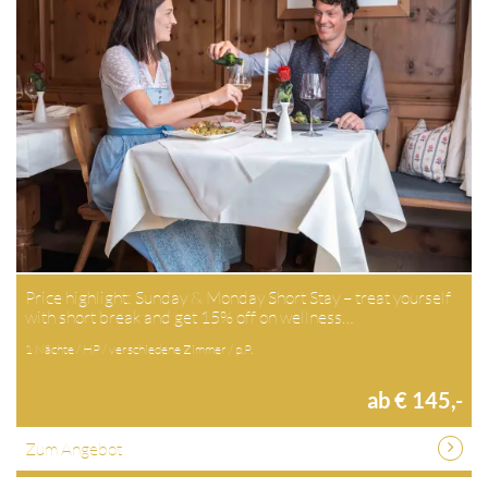
Price highlight: Sunday & Monday Short Stay – treat yourself
with short break and get 15% off on wellness…
1 Nächte / HP / verschiedene Zimmer / p.P.
ab € 145,-
Zum Angebot