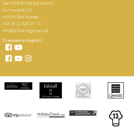
Spa Hotel Erzherzog Johann
Kurhausplatz 62
A-8990 Bad Aussee
+43 36 22 525 07 - 0
info@erzherzogjohann.at
[Translate to English:]