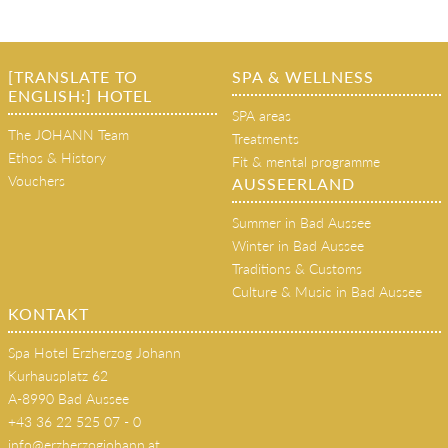
[TRANSLATE TO
SPA & WELLNESS
ENGLISH:] HOTEL
SPA areas
The JOHANN Team
Treatments
Ethos & History
Fit & mental programme
Vouchers
AUSSEERLAND
Summer in Bad Aussee
Winter in Bad Aussee
Traditions & Customs
Culture & Music in Bad Aussee
KONTAKT
Spa Hotel Erzherzog Johann
Kurhausplatz 62
A-8990 Bad Aussee
+43 36 22 525 07 - 0
info@erzherzogjohann.at