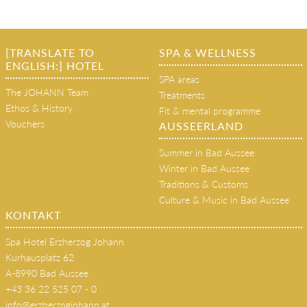
[TRANSLATE TO
SPA & WELLNESS
ENGLISH:] HOTEL
SPA areas
The JOHANN Team
Treatments
Ethos & History
Fit & mental programme
Vouchers
AUSSEERLAND
Summer in Bad Aussee
Winter in Bad Aussee
Traditions & Customs
Culture & Music in Bad Aussee
KONTAKT
Spa Hotel Erzherzog Johann
Kurhausplatz 62
A-8990 Bad Aussee
+43 36 22 525 07 - 0
info@erzherzogjohann.at