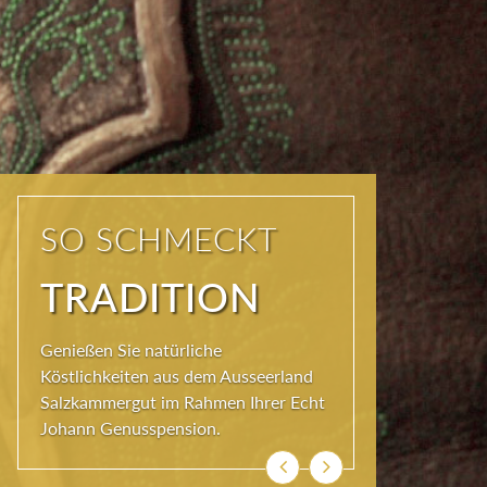
KOSTEN SIE DAS
AUSSEERLAND
Die JOHANN Küche im Hotel
Erzherzog Johann bietet täglich
Hochgenuss: Gourmet-Menüs, einen
Mittagstisch und Gaumenfreude à-la-
carte: stets herzhaft zubereitet mit
Köstlichkeiten aus dem Ausseerland.
Previous
Next