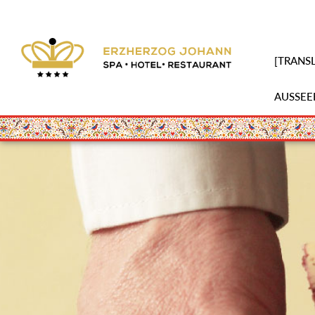
[TRANSL
AUSSEE
Skip
to
main
content