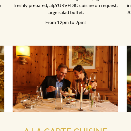
m
freshly prepared, alpYURVEDIC cuisine on request,
in
large salad buffet.
J
From 12pm to 2pm!