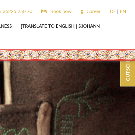
 36225 250 70
Book now
Career
DE
EN
LNESS
[TRANSLATE TO ENGLISH:] S'JOHANN
GUTSCHEINE