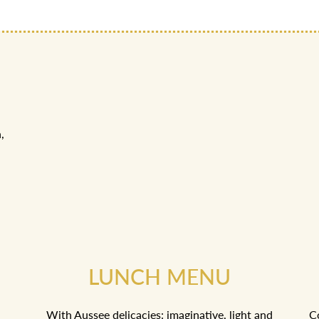
,
LUNCH MENU
With Aussee delicacies: imaginative, light and
Co