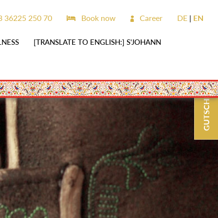
 36225 250 70
Book now
Career
DE
EN
LNESS
[TRANSLATE TO ENGLISH:] S'JOHANN
GUTSCHEINE