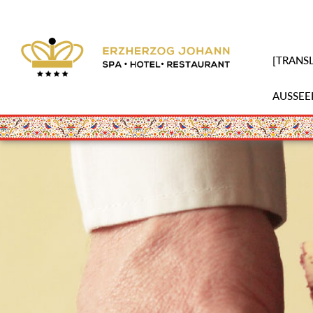
[TRANSL
AUSSEE
Skip
to
main
content