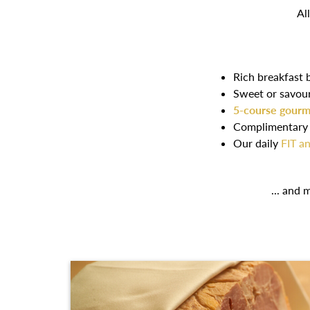
Al
Rich breakfast 
Sweet or savour
5-course gour
Complimentary t
Our daily
FIT 
... and 