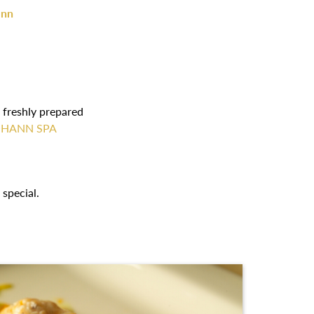
Inn
d freshly prepared
OHANN SPA
special.