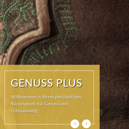
ERHOLUNG
PLUS
Ankommen und genießen. Einatmen,
ausatmen, durchatmen
Previous
Next