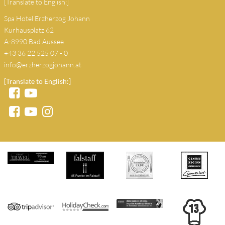
[Translate to English:]
Spa Hotel Erzherzog Johann
Kurhausplatz 62
A-8990 Bad Aussee
+43 36 22 525 07 - 0
info@erzherzogjohann.at
[Translate to English:]