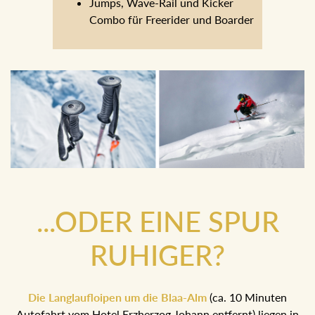
Jumps, Wave-Rail und Kicker
Combo für Freerider und Boarder
...ODER EINE SPUR
RUHIGER?
Die Langlaufloipen um die Blaa-Alm
(ca. 10 Minuten
Autofahrt vom Hotel Erzherzog Johann entfernt) liegen in