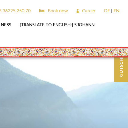
 36225 250 70
Book now
Career
DE
EN
LNESS
[TRANSLATE TO ENGLISH:] S'JOHANN
GUTSCHEINE