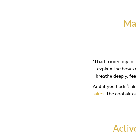
Ma
“I had turned my min
explain the how a
breathe deeply, fee
And if you hadn’t al
lakes
: the cool air 
Activ