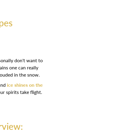
pes
sonally don't want to
ins one can really
hrouded in the snow.
 and
ice shines on the
r spirits take flight.
rview: