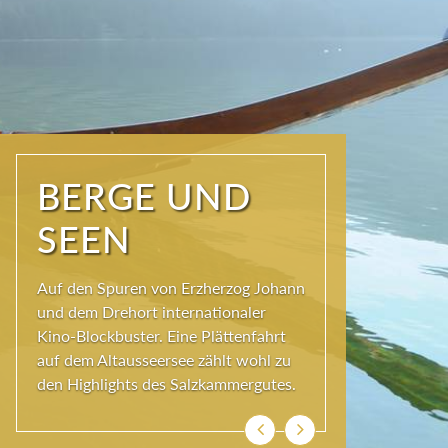
NATUR PUR
Seit jeher schöpfen Menschen im
Ausseerland neue Kraft und viel
Inspiration. Das Wirkungsvermögen
kommt aus der Natur und ihren
ewigen Gestalten – den Bergen und
Seen.
Previous
Next