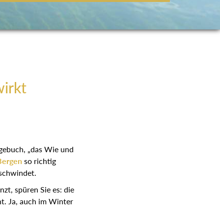
wirkt
agebuch, „das Wie und
Bergen
so richtig
rschwindet.
zt, spüren Sie es: die
ht. Ja, auch im Winter