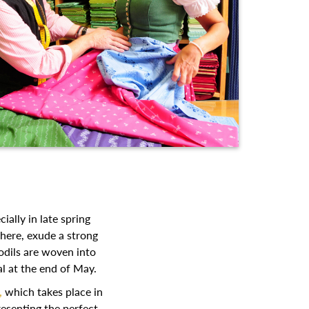
ally in late spring
 here, exude a strong
odils are woven into
al at the end of May.
,
which takes place in
resenting the perfect