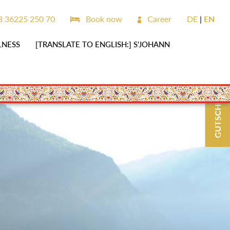
 36225 250 70
Book now
Career
DE
EN
LNESS
[TRANSLATE TO ENGLISH:] S'JOHANN
GUTSCHEINE