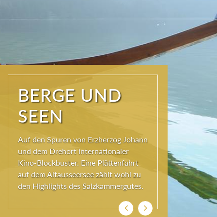
NATUR PUR
Seit jeher schöpfen Menschen im
Ausseerland neue Kraft und viel
Inspiration. Das Wirkungsvermögen
kommt aus der Natur und ihren
ewigen Gestalten – den Bergen und
Seen.
Previous
Next