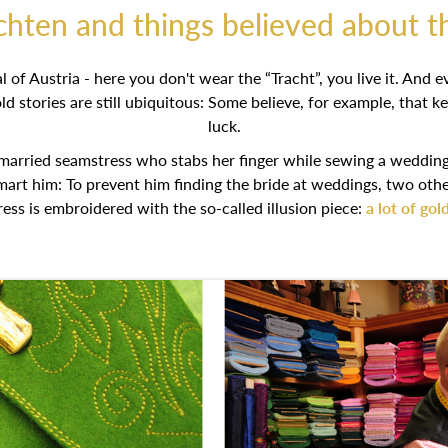
chten and things believed about 
l of Austria - here you don't wear the “Tracht”, you live it. And 
old stories are still ubiquitous: Some believe, for example, that ke
luck.
nmarried seamstress who stabs her finger while sewing a wedding
outsmart him: To prevent him finding the bride at weddings, two ot
ess is embroidered with the so-called illusion piece:
a lot of gol