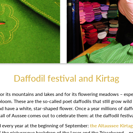
Daffodil festival and Kirtag
or its mountains and lakes and for its flowering meadows – especi
loom. These are the so-called poet daffodils that still grow wild
 have a white, star-shaped flower. Once a year millions of daff
all of Aussee comes out to celebrate them: at the daffodil festiv
d every year at the beginning of September:
the Altaussee Kirtag
f the picturesque backdrop of the Loser and the Trisselwand – p