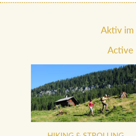
Aktiv im
Active
HIKING & STROLLING