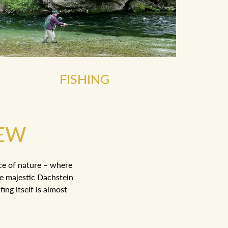
FISHING
IEW
ce of nature – where
he majestic Dachstein
ing itself is almost