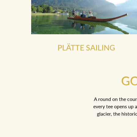
PLÄTTE SAILING
GO
A round on the cour
every tee opens up a
glacier, the histor