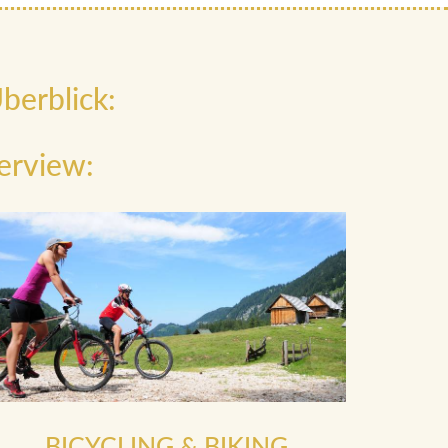
berblick:
erview:
BICYCLING & BIKING