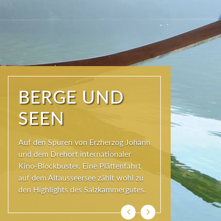
NATUR PUR
Seit jeher schöpfen Menschen im
Ausseerland neue Kraft und viel
Inspiration. Das Wirkungsvermögen
kommt aus der Natur und ihren
ewigen Gestalten – den Bergen und
Seen.
Previous
Next