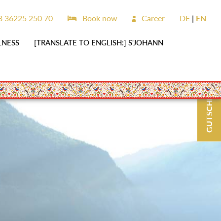
 36225 250 70
Book now
Career
DE
EN
LNESS
[TRANSLATE TO ENGLISH:] S'JOHANN
GUTSCHEINE