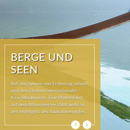
NATUR PUR
Seit jeher schöpfen Menschen im
Ausseerland neue Kraft und viel
Inspiration. Das Wirkungsvermögen
kommt aus der Natur und ihren
ewigen Gestalten – den Bergen und
Seen.
Previous
Next