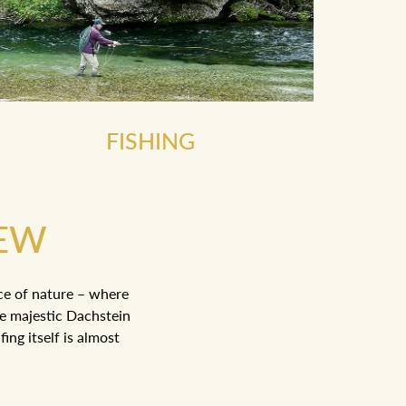
FISHING
IEW
ce of nature – where
he majestic Dachstein
ing itself is almost