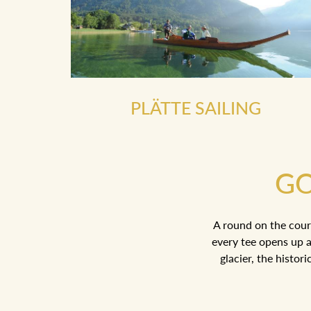
PLÄTTE SAILING
GO
A round on the cour
every tee opens up a
glacier, the histor