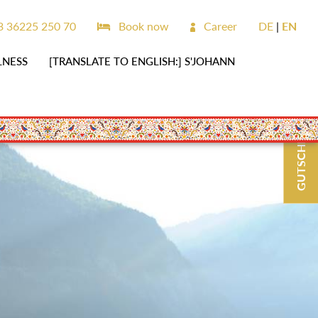
 36225 250 70
Book now
Career
DE
EN
LNESS
[TRANSLATE TO ENGLISH:] S'JOHANN
GUTSCHEINE