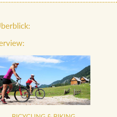
berblick:
erview:
BICYCLING & BIKING