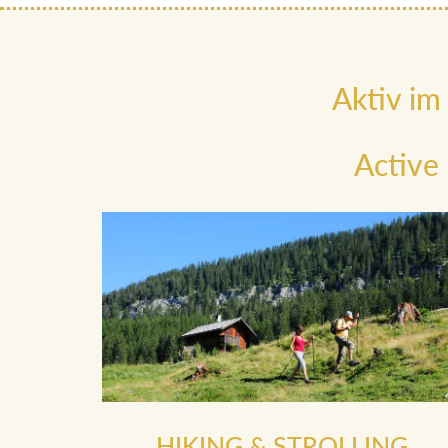
Aktiv im
Active
HIKING & STROLLING