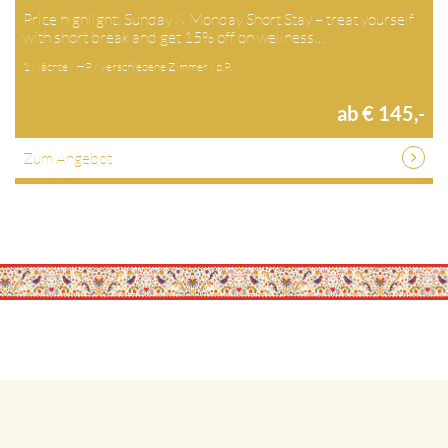
Price highlight: Sunday & Monday Short Stay – treat yourself
with short break and get 15% off on wellness…
1 Nächte / HP / verschiedene Zimmer / p.P.
ab € 145,-
Zum Angebot