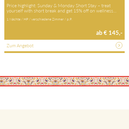
Price highlight: Sunday & Monday Short Stay – treat
yourself with short break and get 15% off on wellness…
1 Nächte / HP / verschiedene Zimmer / p.P.
ab € 145,-
Zum Angebot