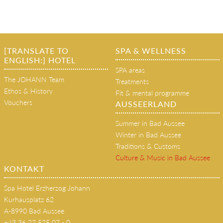
[TRANSLATE TO
SPA & WELLNESS
ENGLISH:] HOTEL
SPA areas
The JOHANN Team
Treatments
Ethos & History
Fit & mental programme
Vouchers
AUSSEERLAND
Summer in Bad Aussee
Winter in Bad Aussee
Traditions & Customs
Culture & Music in Bad Aussee
KONTAKT
Spa Hotel Erzherzog Johann