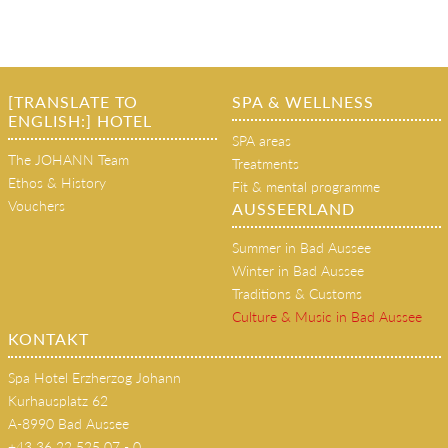
[TRANSLATE TO
SPA & WELLNESS
ENGLISH:] HOTEL
SPA areas
The JOHANN Team
Treatments
Ethos & History
Fit & mental programme
Vouchers
AUSSEERLAND
Summer in Bad Aussee
Winter in Bad Aussee
Traditions & Customs
Culture & Music in Bad Aussee
KONTAKT
Spa Hotel Erzherzog Johann