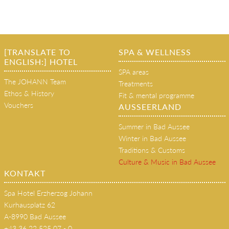
[TRANSLATE TO
SPA & WELLNESS
ENGLISH:] HOTEL
SPA areas
The JOHANN Team
Treatments
Ethos & History
Fit & mental programme
Vouchers
AUSSEERLAND
Summer in Bad Aussee
Winter in Bad Aussee
Traditions & Customs
Culture & Music in Bad Aussee
KONTAKT
Spa Hotel Erzherzog Johann