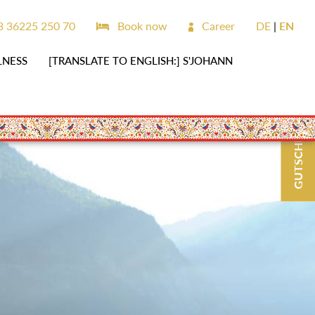
 36225 250 70
Book now
Career
DE
EN
LNESS
[TRANSLATE TO ENGLISH:] S'JOHANN
GUTSCHEINE