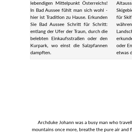
lebendigen Mittelpunkt Österreichs!
Altauss
In Bad Aussee fühlt man sich wohl -
Skigebi
hier ist Tradition zu Hause. Erkunden
für Ski
Sie Bad Aussee Schritt für Schritt:
währen
entlang der Ufer der Traun, durch die
Landsch
belebten Einkaufsstraßen oder den
erkund
Kurpark, wo einst die Salzpfannen
oder En
dampften.
etwas d
Archduke Johann was a busy man who travelled 
mountains once more, breathe the pure air and fi