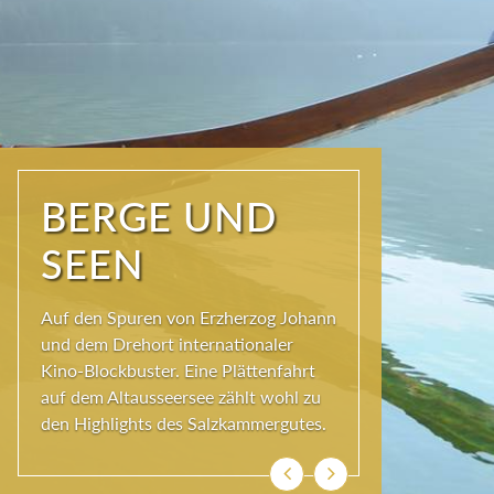
NATUR PUR
Seit jeher schöpfen Menschen im
Ausseerland neue Kraft und viel
Inspiration. Das Wirkungsvermögen
kommt aus der Natur und ihren
ewigen Gestalten – den Bergen und
Seen.
Previous
Next