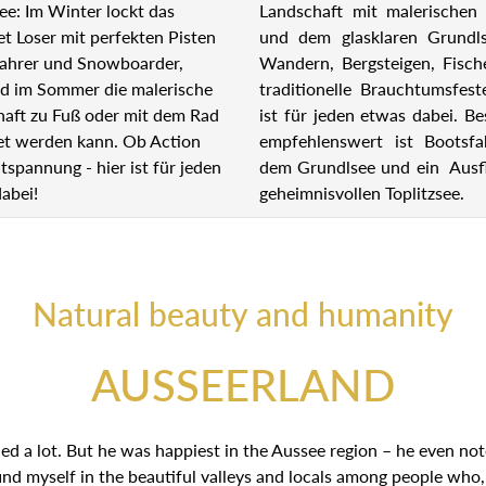
Landschaft mit malerischen 
ee: Im Winter lockt das
und dem glasklaren Grundl
et Loser mit perfekten Pisten
Wandern, Bergsteigen, Fisch
fahrer und Snowboarder,
traditionelle Brauchtumsfest
d im Sommer die malerische
ist für jeden etwas dabei. B
aft zu Fuß oder mit dem Rad
empfehlenswert ist Bootsfa
et werden kann. Ob Action
dem Grundlsee und ein Ausf
tspannung - hier ist für jeden
geheimnisvollen Toplitzsee.
abei!
Natural beauty and humanity
AUSSEERLAND
a lot. But he was happiest in the Aussee region – he even noted
nd myself in the beautiful valleys and locals among people who,