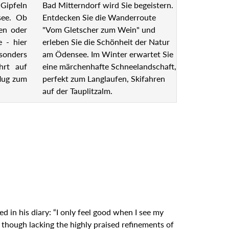
Bad Mitterndorf wird Sie begeistern.
Gipfeln
Entdecken Sie die Wanderroute
see. Ob
"Vom Gletscher zum Wein" und
en oder
erleben Sie die Schönheit der Natur
e - hier
am Ödensee. Im Winter erwartet Sie
esonders
eine märchenhafte Schneelandschaft,
hrt auf
perfekt zum Langlaufen, Skifahren
lug zum
auf der Tauplitzalm.
 in his diary: “I only feel good when I see my
 though lacking the highly praised refinements of