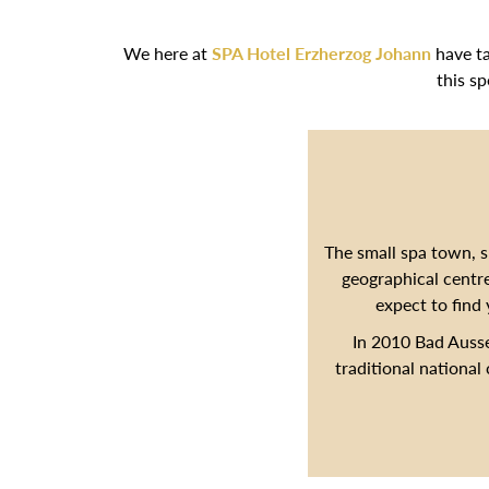
We here at
SPA Hotel Erzherzog Johann
have ta
this s
The small spa town, s
geographical centre
expect to find 
In 2010 Bad Auss
traditional national