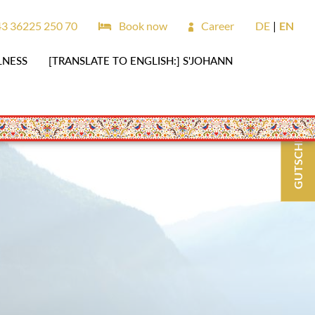
3 36225 250 70
Book now
Career
DE
EN
LNESS
[TRANSLATE TO ENGLISH:] S'JOHANN
GUTSCHEINE