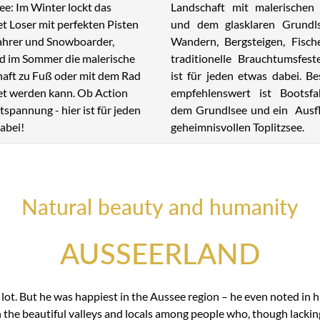
Landschaft mit malerischen 
ee: Im Winter lockt das
und dem glasklaren Grundl
et Loser mit perfekten Pisten
Wandern, Bergsteigen, Fisch
fahrer und Snowboarder,
traditionelle Brauchtumsfest
 im Sommer die malerische
ist für jeden etwas dabei. B
aft zu Fuß oder mit dem Rad
empfehlenswert ist Bootsfa
t werden kann. Ob Action
dem Grundlsee und ein Ausf
tspannung - hier ist für jeden
geheimnisvollen Toplitzsee.
abei!
Natural beauty and humanity
AUSSEERLAND
t. But he was happiest in the Aussee region – he even noted in hi
n the beautiful valleys and locals among people who, though lackin