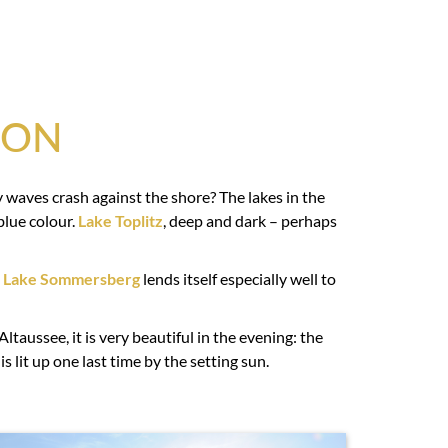
ION
y waves crash against the shore? The lakes in the
blue colour.
Lake Toplitz
, deep and dark – perhaps
,
Lake Sommersberg
lends itself especially well to
ltaussee, it is very beautiful in the evening: the
is lit up one last time by the setting sun.