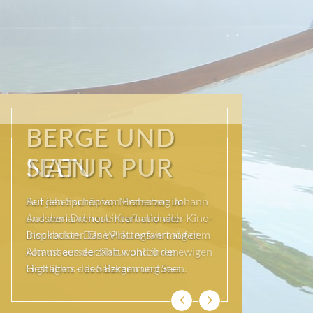
NATUR PUR
Seit jeher schöpfen Menschen im
Ausseerland neue Kraft und viel
Inspiration. Das Wirkungsvermögen
kommt aus der Natur und ihren ewigen
Gestalten – den Bergen und Seen.
Previous
Next