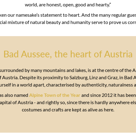
world, are honest, open, good and hearty.”
ken our namesake’s statement to heart. And the many regular gues
cial mixture of natural beauty and humanity serve to prove us corr
Bad Aussee, the heart of Austria
surrounded by many mountains and lakes, is at the centre of the 
 Austria. Despite its proximity to Salzburg, Linz and Graz, in Bad
urself in a world apart, characterised by authenticity, naturalness
as also named
Alpine Town of the Year
and since 2012 it has been t
pital of Austria - and rightly so, since there is hardly anywhere el
costumes and crafts are kept as alive as here.