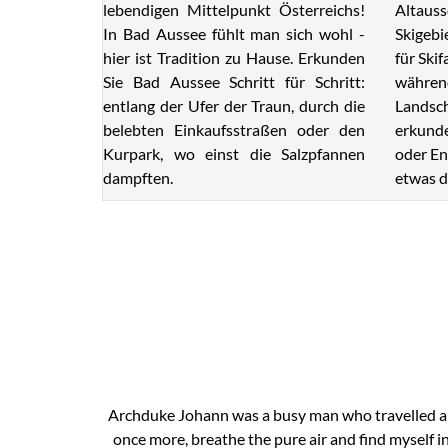
lebendigen Mittelpunkt Österreichs!
Altauss
In Bad Aussee fühlt man sich wohl -
Skigebi
hier ist Tradition zu Hause. Erkunden
für Ski
Sie Bad Aussee Schritt für Schritt:
während
entlang der Ufer der Traun, durch die
Landsch
belebten Einkaufsstraßen oder den
erkunde
Kurpark, wo einst die Salzpfannen
oder En
dampften.
etwas d
Archduke Johann was a busy man who travelled a lo
once more, breathe the pure air and find myself i