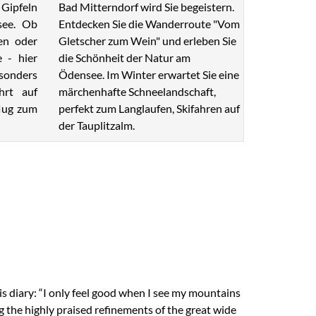
Bad Mitterndorf wird Sie begeistern.
Gipfeln
Entdecken Sie die Wanderroute "Vom
see. Ob
Gletscher zum Wein" und erleben Sie
en oder
die Schönheit der Natur am
e - hier
Ödensee. Im Winter erwartet Sie eine
esonders
märchenhafte Schneelandschaft,
hrt auf
perfekt zum Langlaufen, Skifahren auf
lug zum
der Tauplitzalm.
s diary: “I only feel good when I see my mountains
g the highly praised refinements of the great wide