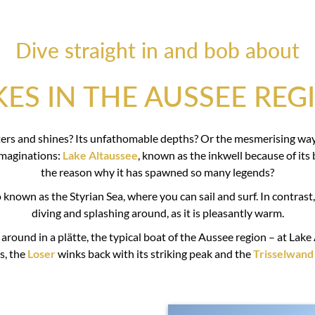
Dive straight in and bob about
KES IN THE AUSSEE REG
litters and shines? Its unfathomable depths? Or the mesmerising wa
imaginations:
Lake Altaussee
, known as the inkwell because of its 
the reason why it has spawned so many legends?
lso known as the Styrian Sea, where you can sail and surf. In contrast
diving and splashing around, as it is pleasantly warm.
around in a plätte, the typical boat of the Aussee region – at Lake A
s, the
Loser
winks back with its striking peak and the
Trisselwand