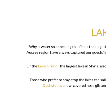
LA
Why is water so appealing to us? It is that it g
Aussee region have always captured our guests’ 
Or the
Lake Grundl
, the largest lake in Styria, a
Those who prefer to stay atop the lakes can sail 
Dachstein's
snow-covered nose glisten