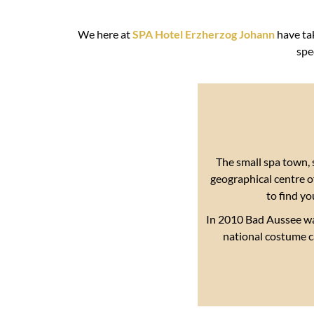
We here at
SPA Hotel Erzherzog Johann
have ta
spe
The small spa town, 
geographical centre of
to find yo
In 2010 Bad Aussee w
national costume ca