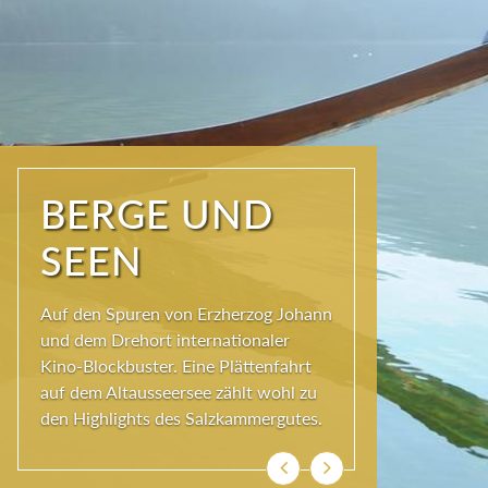
NATUR PUR
Seit jeher schöpfen Menschen im
Ausseerland neue Kraft und viel
Inspiration. Das Wirkungsvermögen
kommt aus der Natur und ihren
ewigen Gestalten – den Bergen und
Seen.
Previous
Next