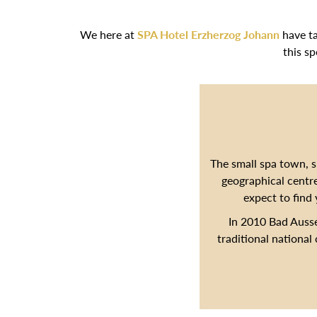
We here at
SPA Hotel Erzherzog Johann
have ta
this s
The small spa town, s
geographical centre
expect to find 
In 2010 Bad Auss
traditional national