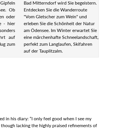
Bad Mitterndorf wird Sie begeistern.
Gipfeln
Entdecken Sie die Wanderroute
see. Ob
"Vom Gletscher zum Wein" und
en oder
erleben Sie die Schönheit der Natur
e - hier
am Ödensee. Im Winter erwartet Sie
esonders
eine märchenhafte Schneelandschaft,
hrt auf
perfekt zum Langlaufen, Skifahren
lug zum
auf der Tauplitzalm.
 in his diary: “I only feel good when I see my
 though lacking the highly praised refinements of