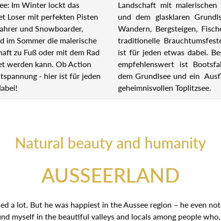
Landschaft mit malerischen 
ee: Im Winter lockt das
und dem glasklaren Grundl
et Loser mit perfekten Pisten
Wandern, Bergsteigen, Fisch
fahrer und Snowboarder,
traditionelle Brauchtumsfest
d im Sommer die malerische
ist für jeden etwas dabei. B
aft zu Fuß oder mit dem Rad
empfehlenswert ist Bootsfa
et werden kann. Ob Action
dem Grundlsee und ein Ausf
tspannung - hier ist für jeden
geheimnisvollen Toplitzsee.
abei!
Natural beauty and humanity
AUSSEERLAND
a lot. But he was happiest in the Aussee region – he even noted
nd myself in the beautiful valleys and locals among people who,