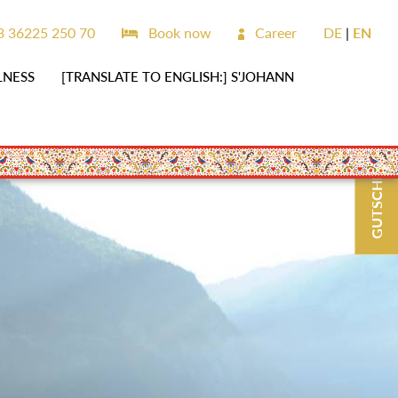
 36225 250 70
Book now
Career
DE
EN
LNESS
[TRANSLATE TO ENGLISH:] S'JOHANN
GUTSCHEINE