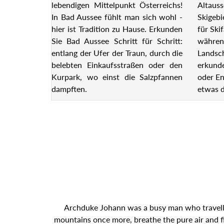
lebendigen Mittelpunkt Österreichs!
Altauss
In Bad Aussee fühlt man sich wohl -
Skigebi
hier ist Tradition zu Hause. Erkunden
für Ski
Sie Bad Aussee Schritt für Schritt:
währen
entlang der Ufer der Traun, durch die
Landsch
belebten Einkaufsstraßen oder den
erkund
Kurpark, wo einst die Salzpfannen
oder En
dampften.
etwas d
Archduke Johann was a busy man who travelled 
mountains once more, breathe the pure air and fi