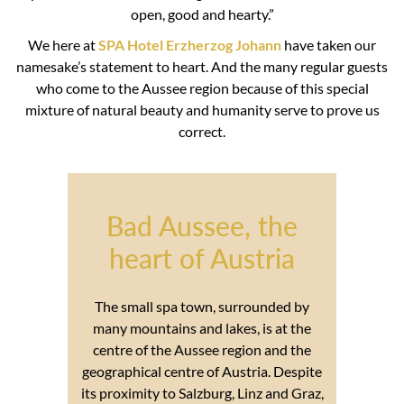
open, good and hearty.”
We here at
SPA Hotel Erzherzog Johann
have taken our
namesake’s statement to heart. And the many regular guests
who come to the Aussee region because of this special
mixture of natural beauty and humanity serve to prove us
correct.
Bad Aussee, the
heart of Austria
The small spa town, surrounded by
many mountains and lakes, is at the
centre of the Aussee region and the
geographical centre of Austria. Despite
its proximity to Salzburg, Linz and Graz,