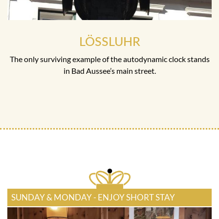
LÖSSLUHR
The only surviving example of the autodynamic clock stands
in Bad Aussee’s main street.
SUNDAY & MONDAY - ENJOY SHORT STAY