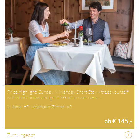
Price highlight: Sunday & Monday Short Stay – treat yourself
with short break and get 15% off on wellness…
1 Nächte / HP / verschiedene Zimmer / p.P.
ab € 145,-
Zum Angebot