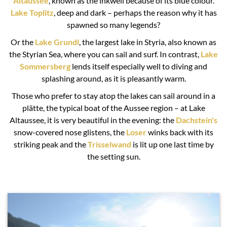
Altaussee
, known as the inkwell because of its blue colour.
Lake Toplitz
, deep and dark – perhaps the reason why it has
spawned so many legends?
Or the
Lake Grundl
, the largest lake in Styria, also known as
the Styrian Sea, where you can sail and surf. In contrast,
Lake
Sommersberg
lends itself especially well to diving and
splashing around, as it is pleasantly warm.
Those who prefer to stay atop the lakes can sail around in a
plätte, the typical boat of the Aussee region – at Lake
Altaussee, it is very beautiful in the evening: the
Dachstein's
snow-covered nose glistens, the
Loser
winks back with its
striking peak and the
Trisselwand
is lit up one last time by
the setting sun.