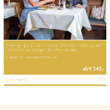
Price highlight: Sunday & Monday Short Stay – treat yourself
with short break and get 15% off on wellness…
1 Nächte / HP / verschiedene Zimmer / p.P.
ab € 145,-
Zum Angebot