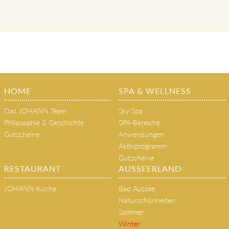
HOME
SPA & WELLNESS
Das JOHANN Team
Sky Spa
Philosophie & Geschichte
SPA-Bereiche
Gutscheine
Anwendungen
Aktivprogramm
Gutscheine
RESTAURANT
AUSSEERLAND
JOHANN Küche
Bad Aussee
Naturschönheiten
Sommer
Winter