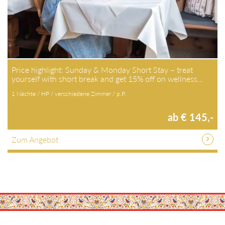
Price highlight: Sunday & Monday Short Stay – treat
yourself with short break and get 15% off on wellness…
1 Nächte / HP / verschiedene Zimmer / p.P.
ab € 145,-
Zum Angebot