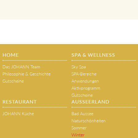
klassische Massagen, Beauty- und
Gesundheitsanwendungen, Therapien
HOME
SPA & WELLNESS
Das JOHANN Team
Sky Spa
Philosophie & Geschichte
SPA-Bereiche
Gutscheine
Anwendungen
Aktivprogramm
Gutscheine
RESTAURANT
AUSSEERLAND
JOHANN Küche
Bad Aussee
Naturschönheiten