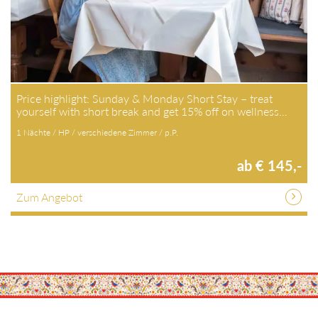
Price highlight: Sunday & Monday Short Stay – treat
yourself with short break and get 15% off on wellness…
1 Nächte / HP / verschiedene Zimmer / p.P.
ab € 145,-
Zum Angebot