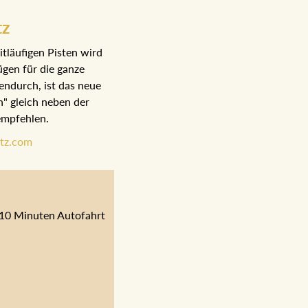
tz
tläufigen Pisten wird
gen für die ganze
endurch, ist das neue
n" gleich neben der
 empfehlen.
tz.com
. 10 Minuten Autofahrt