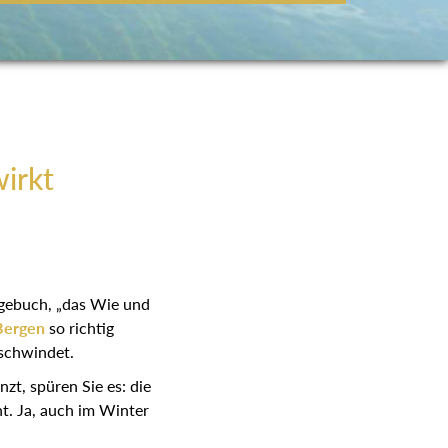
wirkt
agebuch, „das Wie und
Bergen
so richtig
rschwindet.
zt, spüren Sie es: die
ht. Ja, auch im Winter