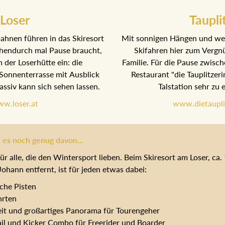
Loser
Taupli
hnen führen in das Skiresort
Mit sonnigen Hängen und wei
hendurch mal Pause braucht,
Skifahren hier zum Vergnü
n der Loserhütte ein: die
Familie. Für die Pause zwisch
Sonnenterrasse mit Ausblick
Restaurant "die Tauplitzeri
ssiv kann sich sehen lassen.
Talstation sehr zu
w.loser.at
www.dietaupli
 es noch genug davon...
ür alle, die den Wintersport lieben. Beim Skiresort am Loser, ca
ohann entfernt, ist für jeden etwas dabei:
iche Pisten
hrten
eit und großartiges Panorama für Tourengeher
l und Kicker Combo für Freerider und Boarder