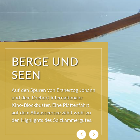
NATUR PUR
Seit jeher schöpfen Menschen im
Ausseerland neue Kraft und viel
Inspiration. Das Wirkungsvermögen
kommt aus der Natur und ihren
ewigen Gestalten – den Bergen und
Seen.
Zurück
Weiter