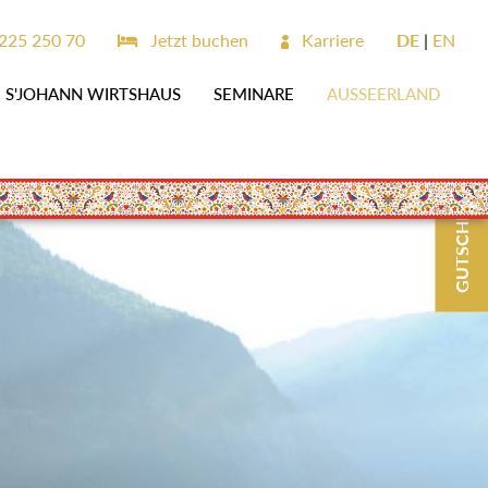
225 250 70
Jetzt buchen
Karriere
DE
EN
S'JOHANN WIRTSHAUS
SEMINARE
AUSSEERLAND
GUTSCHEINE