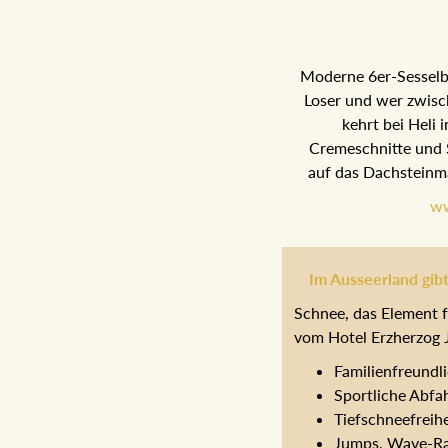
Moderne 6er-Sesselba
Loser und wer zwisc
kehrt bei Heli i
Cremeschnitte und 
auf das Dachsteinma
ww
Im Ausseerland gibt
Schnee, das Element f
vom Hotel Erzherzog J
Familienfreundl
Sportliche Abfa
Tiefschneefreih
Jumps, Wave-Rai