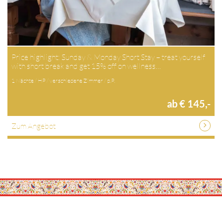
Price highlight: Sunday & Monday Short Stay – treat yourself
with short break and get 15% off on wellness…
1 Nächte / HP / verschiedene Zimmer / p.P.
ab € 145,-
Zum Angebot