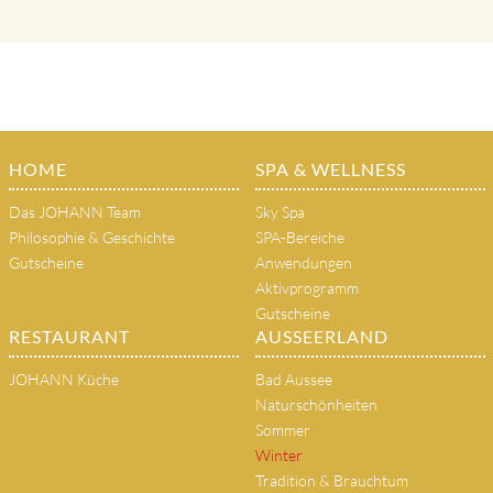
HOME
SPA & WELLNESS
Das JOHANN Team
Sky Spa
Philosophie & Geschichte
SPA-Bereiche
Gutscheine
Anwendungen
Aktivprogramm
Gutscheine
RESTAURANT
AUSSEERLAND
JOHANN Küche
Bad Aussee
Naturschönheiten
Sommer
Winter
Tradition & Brauchtum