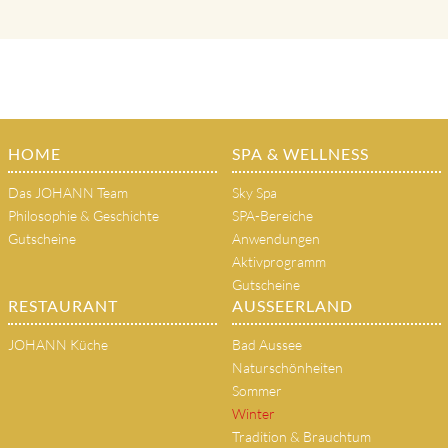
HOME
SPA & WELLNESS
Das JOHANN Team
Sky Spa
Philosophie & Geschichte
SPA-Bereiche
Gutscheine
Anwendungen
Aktivprogramm
Gutscheine
RESTAURANT
AUSSEERLAND
JOHANN Küche
Bad Aussee
Naturschönheiten
Sommer
Winter
Tradition & Brauchtum