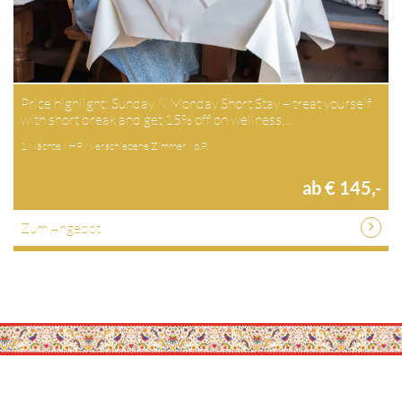
Price highlight: Sunday & Monday Short Stay – treat yourself
with short break and get 15% off on wellness…
1 Nächte / HP / verschiedene Zimmer / p.P.
ab € 145,-
Zum Angebot