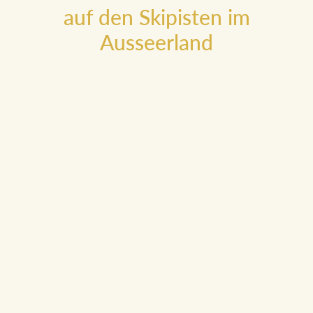
auf den Skipisten im
Ausseerland
Loser
Moderne 6er-Sesselbahnen führen in das Skiresort Loser und
wer zwischendurch mal Pause braucht, kehrt bei Heli in der
Loserhütte ein: die Cremeschnitte und Sonnenterrasse mit
Ausblick auf das Dachsteinmassiv kann sich sehen lassen.
www.loser.at
Tauplitz
Mit sonnigen Hängen und weitläufigen Pisten wird Skifahren
hier zum Vergnügen für die ganze Familie. Für die Pause
zwischendurch, ist das neue Restaurant "die Tauplitzerin"
gleich neben der Talstation sehr zu empfehlen.
www.dietauplitz.com