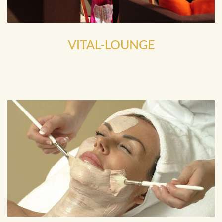
VITAL-LOUNGE
mit Erfrischungen: Obst, Müsli, Ingwer-Shots und Genuss-
Tees (kostenfrei)
BEI UNSEREN BEAUTY-
ANWENDUNGEN