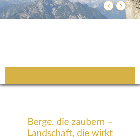
Zurück
Weiter
2
Personen
2
Erwachsene
Ankunft-Abreise
Bitte wählen Sie An- und Abfahrtsdatum
Buchen
Berge, die zaubern –
Landschaft, die wirkt