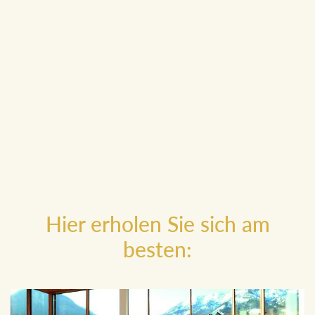
Mittendrin im winterlichen Glanz sind Sie auch beim
Eislaufen
(beispielsweise am Altausseer See) oder beim
Eisstockschießen. Und wenn Sie es am liebsten ganz
gemütlich haben, dann lehnen Sie sich entspannt zurück: bei
Fahrten mit der Kutsche oder dem
Pferdeschlitten
kann
man die funkelnden Eiskristalle auf den Bergen und Seen
auch bewundern.
Hier erholen Sie sich am
besten: