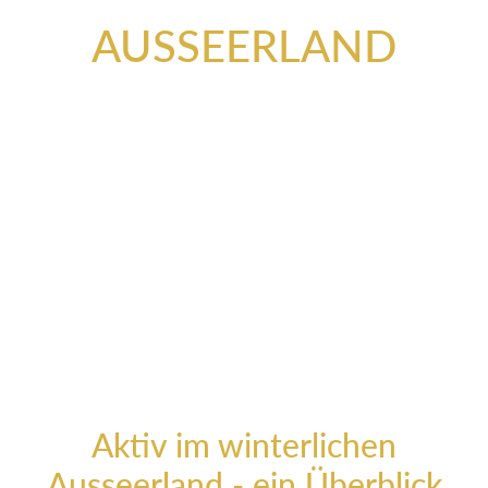
AUSSEERLAND
„Auf die Berge hatte ich meinen Sinn gewendet“, schreibt
Erzherzog Johann in sein Tagebuch, „das Wie und Warum
mag ich selbst nicht erklären.“ Wir können es: weil man in den
Ausseer Bergen
so richtig durchatmen kann, sich frei fühlt
und der Alltag ganz schnell im Schnee verschwindet.
Und spätestens wenn der Schnee auf den Bergen glitzert und
das Eis auf den Seen glänzt, spüren Sie es: die kühle Luft
beruhigt Ihr Gemüt, der Kopf wird leicht, die Mühen fallen ab,
Ihr Herz lacht. Ja, auch im Winter ist es am schönsten in
Aussee.
Aktiv im winterlichen
Ausseerland - ein Überblick