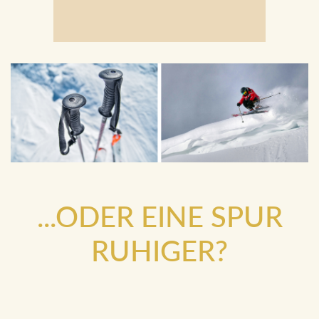
...ODER EINE SPUR
RUHIGER?
Die Langlaufloipen um die Blaa-Alm
(ca. 10 Minuten
Autofahrt vom Hotel Erzherzog Johann entfernt) liegen in
einem sonnigen Tal mit großartigem Blick auf die Ausseer
Berge, wo man übrigens auch mit Schneeschuhen wandern
kann.