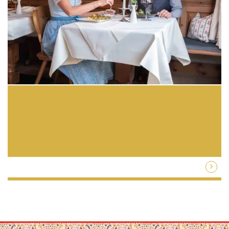
Price highlight: Sunday & Monday Short Stay – treat yourself
with short break and get 15% off on wellness…
1 Nächte / HP / verschiedene Zimmer / p.P.
ab € 145,-
Zum Angebot