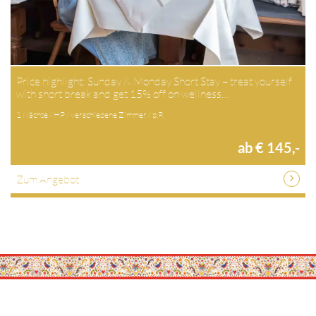
Price highlight: Sunday & Monday Short Stay – treat yourself
with short break and get 15% off on wellness…
1 Nächte / HP / verschiedene Zimmer / p.P.
ab € 145,-
Zum Angebot