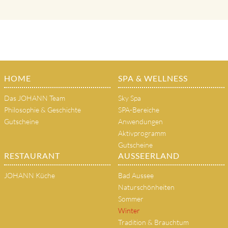
HOME
SPA & WELLNESS
Das JOHANN Team
Sky Spa
Philosophie & Geschichte
SPA-Bereiche
Gutscheine
Anwendungen
Aktivprogramm
Gutscheine
RESTAURANT
AUSSEERLAND
JOHANN Küche
Bad Aussee
Naturschönheiten
Sommer
Winter
Tradition & Brauchtum