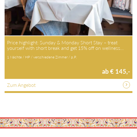
Price highlight: Sunday & Monday Short Stay – treat yourself
with short break and get 15% off on wellness…
1 Nächte / HP / verschiedene Zimmer / p.P.
ab € 145,-
Zum Angebot