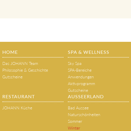
HOME
SPA & WELLNESS
Das JOHANN Team
Sky Spa
Philosophie & Geschichte
SPA-Bereiche
Gutscheine
Anwendungen
Aktivprogramm
Gutscheine
RESTAURANT
AUSSEERLAND
JOHANN Küche
Bad Aussee
Naturschönheiten
Sommer
Winter
Tradition & Brauchtum