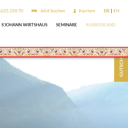
6225 250 70
Jetzt buchen
Karriere
DE
EN
S'JOHANN WIRTSHAUS
SEMINARE
AUSSEERLAND
GUTSCHEINE