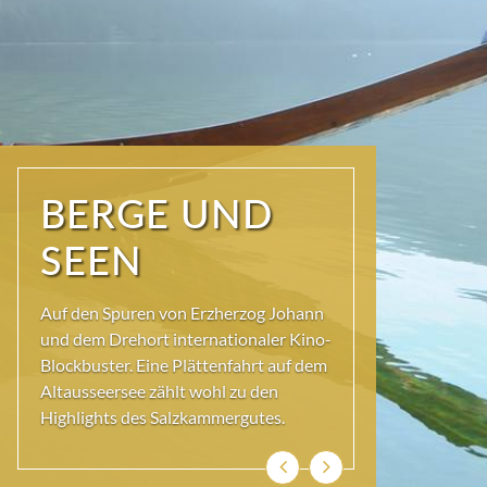
NATUR PUR
Seit jeher schöpfen Menschen im
Ausseerland neue Kraft und viel
Inspiration. Das Wirkungsvermögen
kommt aus der Natur und ihren ewigen
Gestalten – den Bergen und Seen.
Zurück
Weiter