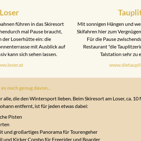
Loser
Taupli
ahnen führen in das Skiresort
Mit sonnigen Hängen und weit
hendurch mal Pause braucht,
Skifahren hier zum Vergnügen 
n der Loserhütte ein: die
Für die Pause zwischendu
nnenterrasse mit Ausblick auf
Restaurant "die Tauplitzeri
iv kann sich sehen lassen.
Talstation sehr zu
w.loser.at
www.dietaupli
 es noch genug davon...
r alle, die den Wintersport lieben. Beim Skiresort am Loser, ca. 1
hann entfernt, ist für jeden etwas dabei:
che Pisten
hrten
eit und großartiges Panorama für Tourengeher
l und Kicker Combo für Freerider und Boarder