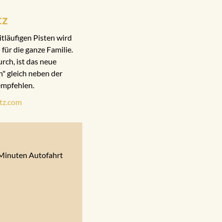
tz
läufigen Pisten wird
für die ganze Familie.
rch, ist das neue
n" gleich neben der
 empfehlen.
tz.com
0 Minuten Autofahrt