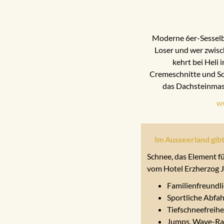
Moderne 6er-Sesselb
Loser und wer zwisc
kehrt bei Heli i
Cremeschnitte und So
das Dachsteinmass
ww
Im Ausseerland gibt
Schnee, das Element fü
vom Hotel Erzherzog Jo
Familienfreundli
Sportliche Abfa
Tiefschneefreih
Jumps, Wave-Rai