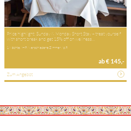
Price highlight: Sunday & Monday Short Stay – treat yourself
with short break and get 15% off on wellness…
1 Nächte / HP / verschiedene Zimmer / p.P.
ab € 145,-
Zum Angebot