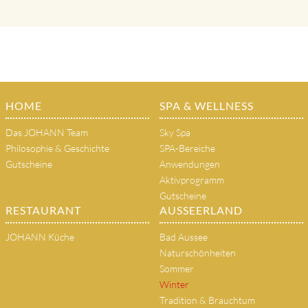
HOME
SPA & WELLNESS
Das JOHANN Team
Sky Spa
Philosophie & Geschichte
SPA-Bereiche
Gutscheine
Anwendungen
Aktivprogramm
Gutscheine
RESTAURANT
AUSSEERLAND
JOHANN Küche
Bad Aussee
Naturschönheiten
Sommer
Winter
Tradition & Brauchtum