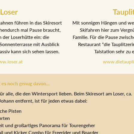
Loser
Taupli
hnen führen in das Skiresort
Mit sonnigen Hängen und wei
hendurch mal Pause braucht,
Skifahren hier zum Vergnü
n der Loserhütte ein: die
Familie. Für die Pause zwisch
Sonnenterrasse mit Ausblick
Restaurant "die Tauplitzeri
ssiv kann sich sehen lassen.
Talstation sehr zu
w.loser.at
www.dietaupli
 es noch genug davon...
ür alle, die den Wintersport lieben. Beim Skiresort am Loser, ca
ohann entfernt, ist für jeden etwas dabei:
iche Pisten
hrten
eit und großartiges Panorama für Tourengeher
l und Kicker Combo für Freerider und Boarder