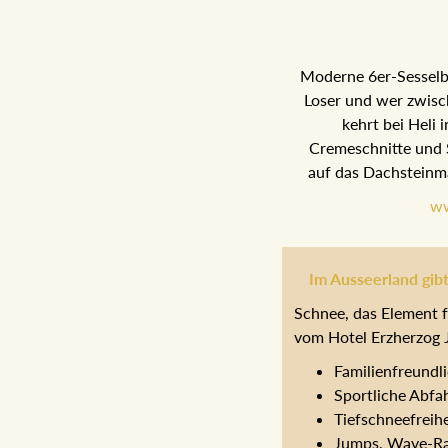
Moderne 6er-Sesselba
Loser und wer zwisc
kehrt bei Heli i
Cremeschnitte und 
auf das Dachsteinma
ww
Im Ausseerland gibt
Schnee, das Element f
vom Hotel Erzherzog J
Familienfreundl
Sportliche Abfa
Tiefschneefreih
Jumps, Wave-Rai