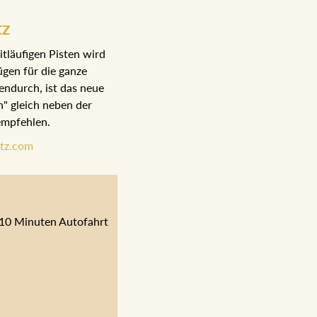
tz
tläufigen Pisten wird
gen für die ganze
endurch, ist das neue
n" gleich neben der
 empfehlen.
tz.com
. 10 Minuten Autofahrt