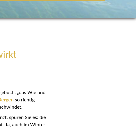
wirkt
agebuch, „das Wie und
Bergen
so richtig
rschwindet.
zt, spüren Sie es: die
ht. Ja, auch im Winter