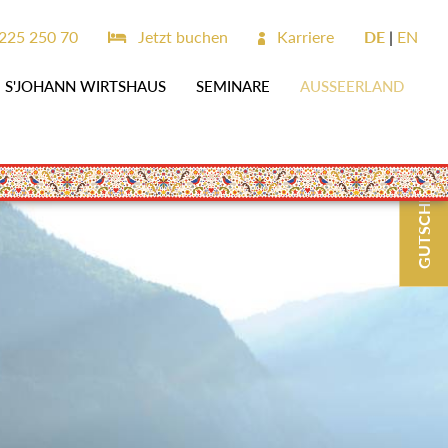
225 250 70
Jetzt buchen
Karriere
DE
EN
S'JOHANN WIRTSHAUS
SEMINARE
AUSSEERLAND
GUTSCHEINE