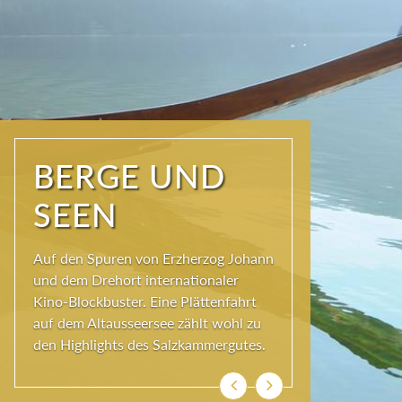
NATUR PUR
Seit jeher schöpfen Menschen im
Ausseerland neue Kraft und viel
Inspiration. Das Wirkungsvermögen
kommt aus der Natur und ihren
ewigen Gestalten – den Bergen und
Seen.
Zurück
Weiter