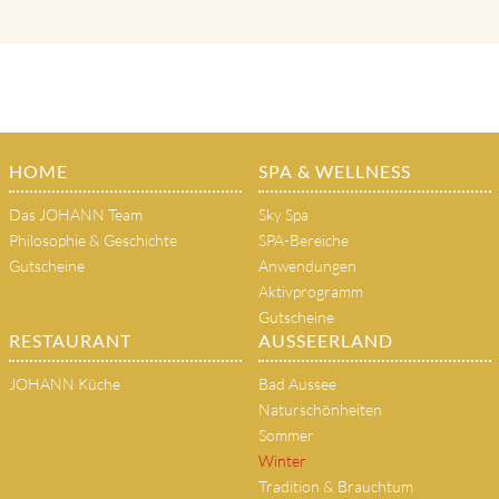
HOME
SPA & WELLNESS
Das JOHANN Team
Sky Spa
Philosophie & Geschichte
SPA-Bereiche
Gutscheine
Anwendungen
Aktivprogramm
Gutscheine
RESTAURANT
AUSSEERLAND
JOHANN Küche
Bad Aussee
Naturschönheiten
Sommer
Winter
Tradition & Brauchtum