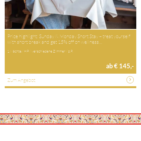
Price highlight: Sunday & Monday Short Stay – treat yourself
with short break and get 15% off on wellness…
1 Nächte / HP / verschiedene Zimmer / p.P.
ab € 145,-
Zum Angebot