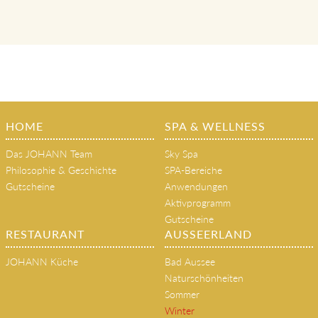
klassische Massagen, Beauty- und
Gesundheitsanwendungen, Therapien
HOME
SPA & WELLNESS
Das JOHANN Team
Sky Spa
Philosophie & Geschichte
SPA-Bereiche
Gutscheine
Anwendungen
Aktivprogramm
Gutscheine
RESTAURANT
AUSSEERLAND
JOHANN Küche
Bad Aussee
Naturschönheiten