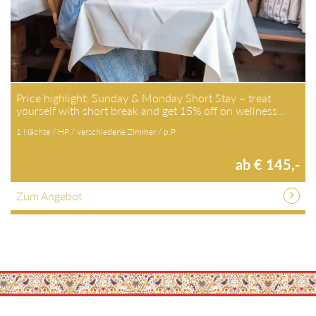
Price highlight: Sunday & Monday Short Stay – treat
yourself with short break and get 15% off on wellness…
1 Nächte / HP / verschiedene Zimmer / p.P.
ab € 145,-
Zum Angebot