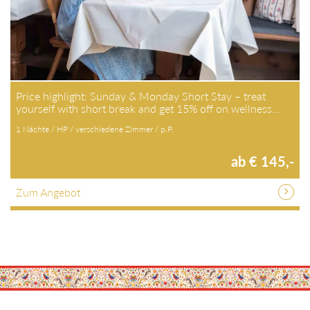
Price highlight: Sunday & Monday Short Stay – treat
yourself with short break and get 15% off on wellness…
1 Nächte / HP / verschiedene Zimmer / p.P.
ab € 145,-
Zum Angebot