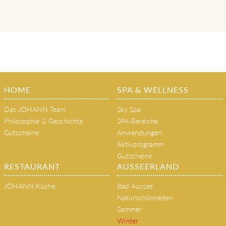
klassische Massagen, Beauty- und
Gesundheitsanwendungen, Therapien
HOME
SPA & WELLNESS
Das JOHANN Team
Sky Spa
Philosophie & Geschichte
SPA-Bereiche
Gutscheine
Anwendungen
Aktivprogramm
Gutscheine
RESTAURANT
AUSSEERLAND
JOHANN Küche
Bad Aussee
Naturschönheiten