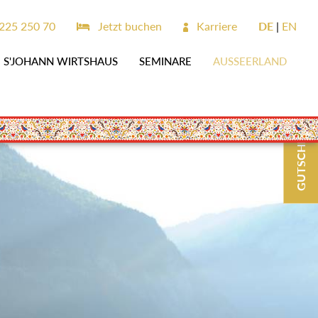
225 250 70
Jetzt buchen
Karriere
DE
EN
S'JOHANN WIRTSHAUS
SEMINARE
AUSSEERLAND
GUTSCHEINE