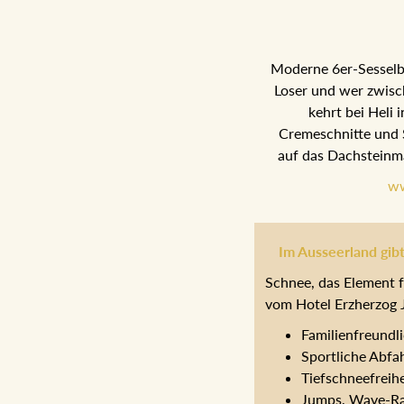
Moderne 6er-Sesselba
Loser und wer zwisc
kehrt bei Heli i
Cremeschnitte und 
auf das Dachsteinma
ww
Im Ausseerland gibt
Schnee, das Element f
vom Hotel Erzherzog J
Familienfreundl
Sportliche Abfa
Tiefschneefreih
Jumps, Wave-Rai