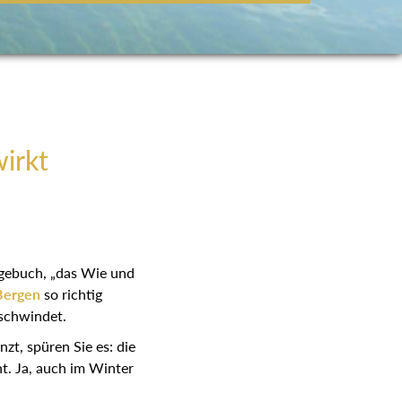
wirkt
agebuch, „das Wie und
Bergen
so richtig
rschwindet.
zt, spüren Sie es: die
ht. Ja, auch im Winter