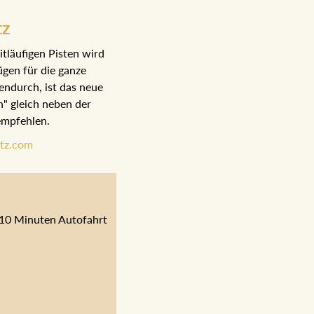
tz
tläufigen Pisten wird
gen für die ganze
endurch, ist das neue
n" gleich neben der
 empfehlen.
tz.com
. 10 Minuten Autofahrt