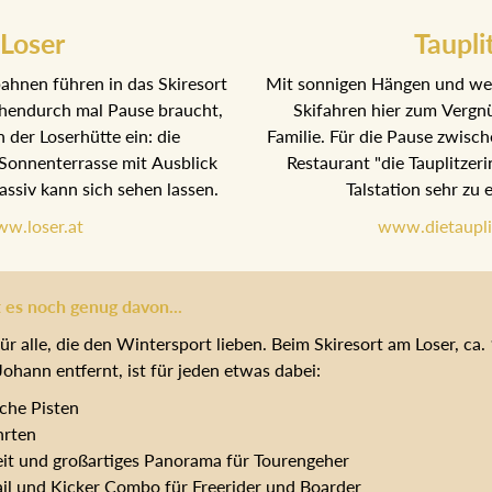
Loser
Taupli
hnen führen in das Skiresort
Mit sonnigen Hängen und wei
hendurch mal Pause braucht,
Skifahren hier zum Vergnü
n der Loserhütte ein: die
Familie. Für die Pause zwisch
Sonnenterrasse mit Ausblick
Restaurant "die Tauplitzeri
ssiv kann sich sehen lassen.
Talstation sehr zu
w.loser.at
www.dietaupli
 es noch genug davon...
ür alle, die den Wintersport lieben. Beim Skiresort am Loser, ca
ohann entfernt, ist für jeden etwas dabei:
iche Pisten
hrten
eit und großartiges Panorama für Tourengeher
l und Kicker Combo für Freerider und Boarder