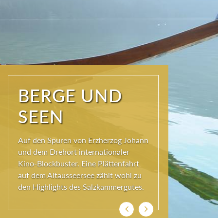
NATUR PUR
Seit jeher schöpfen Menschen im
Ausseerland neue Kraft und viel
Inspiration. Das Wirkungsvermögen
kommt aus der Natur und ihren
ewigen Gestalten – den Bergen und
Seen.
Zurück
Weiter