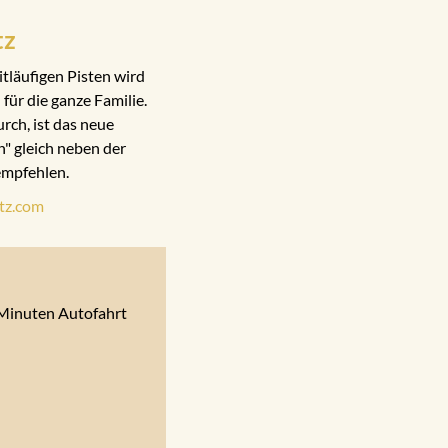
tz
läufigen Pisten wird
für die ganze Familie.
rch, ist das neue
n" gleich neben der
 empfehlen.
tz.com
0 Minuten Autofahrt