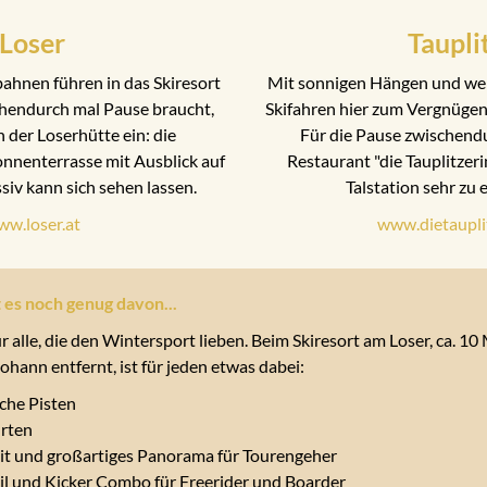
Loser
Taupli
ahnen führen in das Skiresort
Mit sonnigen Hängen und weit
hendurch mal Pause braucht,
Skifahren hier zum Vergnügen 
n der Loserhütte ein: die
Für die Pause zwischendu
nnenterrasse mit Ausblick auf
Restaurant "die Tauplitzeri
iv kann sich sehen lassen.
Talstation sehr zu
w.loser.at
www.dietaupli
 es noch genug davon...
r alle, die den Wintersport lieben. Beim Skiresort am Loser, ca. 1
hann entfernt, ist für jeden etwas dabei:
che Pisten
hrten
eit und großartiges Panorama für Tourengeher
l und Kicker Combo für Freerider und Boarder