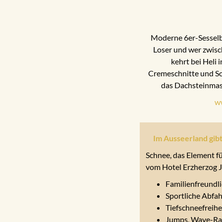
Moderne 6er-Sesselb
Loser und wer zwisc
kehrt bei Heli i
Cremeschnitte und So
das Dachsteinmass
ww
Im Ausseerland gibt
Schnee, das Element fü
vom Hotel Erzherzog Jo
Familienfreundli
Sportliche Abfa
Tiefschneefreih
Jumps, Wave-Rai