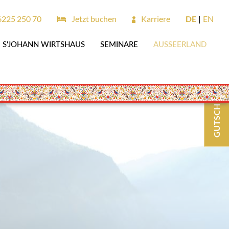
6225 250 70
Jetzt buchen
Karriere
DE
EN
S'JOHANN WIRTSHAUS
SEMINARE
AUSSEERLAND
GUTSCHEINE