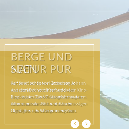
NATUR PUR
Seit jeher schöpfen Menschen im
Ausseerland neue Kraft und viel
Inspiration. Das Wirkungsvermögen
kommt aus der Natur und ihren ewigen
Gestalten – den Bergen und Seen.
Zurück
Weiter