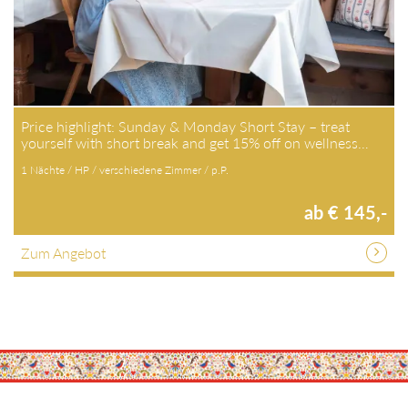
Price highlight: Sunday & Monday Short Stay – treat
yourself with short break and get 15% off on wellness…
1 Nächte / HP / verschiedene Zimmer / p.P.
ab € 145,-
Zum Angebot