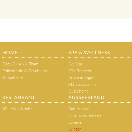
klassische Massagen, Beauty- und
Gesundheitsanwendungen, Therapien
HOME
SPA & WELLNESS
Das JOHANN Team
Sky Spa
Philosophie & Geschichte
SPA-Bereiche
Gutscheine
Anwendungen
Aktivprogramm
Gutscheine
RESTAURANT
AUSSEERLAND
JOHANN Küche
Bad Aussee
Naturschönheiten