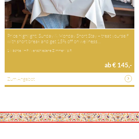
Price highlight: Sunday & Monday Short Stay – treat yourself
with short break and get 15% off on wellness…
1 Nächte / HP / verschiedene Zimmer / p.P.
ab € 145,-
Zum Angebot