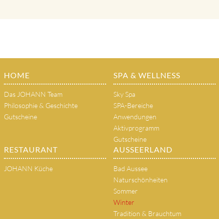
HOME
SPA & WELLNESS
Das JOHANN Team
Sky Spa
Philosophie & Geschichte
SPA-Bereiche
Gutscheine
Anwendungen
Aktivprogramm
Gutscheine
RESTAURANT
AUSSEERLAND
JOHANN Küche
Bad Aussee
Naturschönheiten
Sommer
Winter
Tradition & Brauchtum