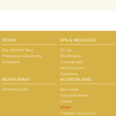
HOME
SPA & WELLNESS
Das JOHANN Team
Sky Spa
Philosophie & Geschichte
SPA-Bereiche
Gutscheine
Anwendungen
Aktivprogramm
Gutscheine
RESTAURANT
AUSSEERLAND
JOHANN Küche
Bad Aussee
Naturschönheiten
Sommer
Winter
Tradition & Brauchtum