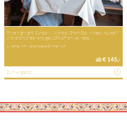
Price highlight: Sunday & Monday Short Stay – treat yourself
with short break and get 15% off on wellness…
1 Nächte / HP / verschiedene Zimmer / p.P.
ab € 145,-
Zum Angebot