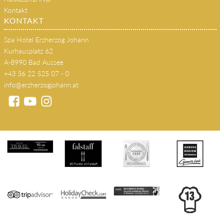
Kontakt
KONTAKT
Spa Hotel Erzherzog Johann
Kurhausplatz 62
A-8990 Bad Aussee
+43 36 22 525 07 - 0
info@erzherzogjohann.at