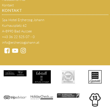
Kontakt
KONTAKT
Spa Hotel Erzherzog Johann
Kurhausplatz 62
A-8990 Bad Aussee
+43 36 22 525 07 - 0
info@erzherzogjohann.at