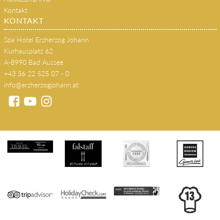
Kontakt
KONTAKT
Spa Hotel Erzherzog Johann
Kurhausplatz 62
A-8990 Bad Aussee
+43 36 22 525 07 - 0
info@erzherzogjohann.at