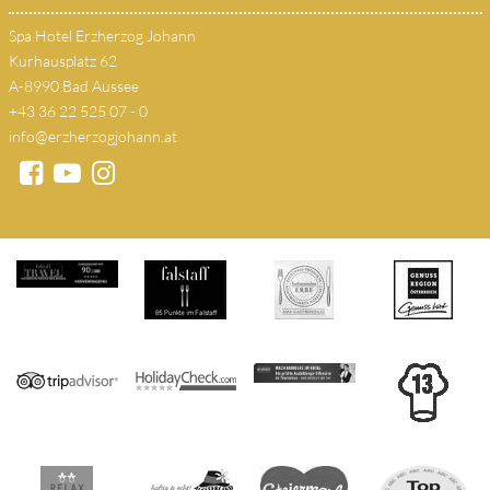
Spa Hotel Erzherzog Johann
Kurhausplatz 62
A-8990 Bad Aussee
+43 36 22 525 07 - 0
info@erzherzogjohann.at