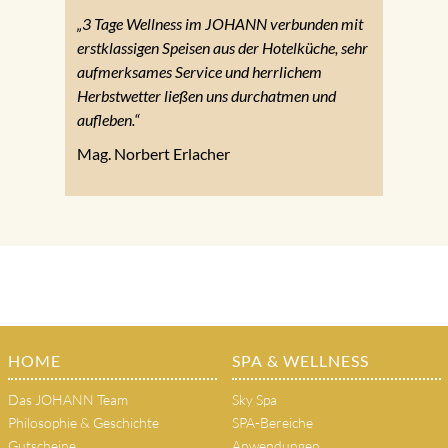
„3 Tage Wellness im JOHANN verbunden mit
erstklassigen Speisen aus der Hotelküche, sehr
aufmerksames Service und herrlichem
Herbstwetter ließen uns durchatmen und
aufleben.“
Mag. Norbert Erlacher
HOME
SPA & WELLNESS
Das JOHANN Team
Sky Spa
Philosophie & Geschichte
SPA-Bereiche
Gutscheine
Anwendungen