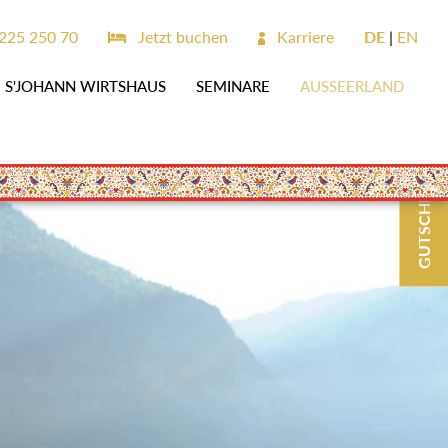
225 250 70
Jetzt buchen
Karriere
DE
EN
S'JOHANN WIRTSHAUS
SEMINARE
AUSSEERLAND
GUTSCHEINE