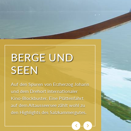
NATUR PUR
Seit jeher schöpfen Menschen im
Ausseerland neue Kraft und viel
Inspiration. Das Wirkungsvermögen
kommt aus der Natur und ihren
ewigen Gestalten – den Bergen und
Seen.
Zurück
Weiter