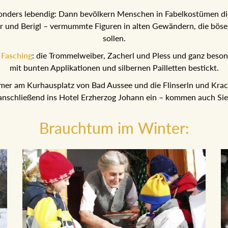
onders lebendig: Dann bevölkern Menschen in Fabelkostümen di
r und Berigl – vermummte Figuren in alten Gewändern, die böse 
sollen.
m
Fasching
: die Trommelweiber, Zacherl und Pless und ganz besond
mit bunten Applikationen und silbernen Pailletten bestickt.
mer am Kurhausplatz von Bad Aussee und die Flinserln und Kra
anschließend ins Hotel Erzherzog Johann ein – kommen auch Sie
Brauchtum im Winter: