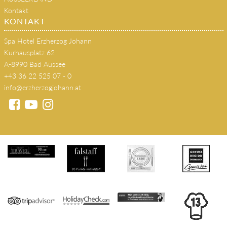
s'JOHANN Wirtshaus
SEMINARE
AUSSEERLAND
Kontakt
KONTAKT
Spa Hotel Erzherzog Johann
Kurhausplatz 62
A-8990 Bad Aussee
+43 36 22 525 07 - 0
info@erzherzogjohann.at