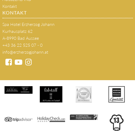
Kontakt
KONTAKT
Spa Hotel Erzherzog Johann
Kurhausplatz 62
A-8990 Bad Aussee
+43 36 22 525 07 - 0
info@erzherzogjohann.at